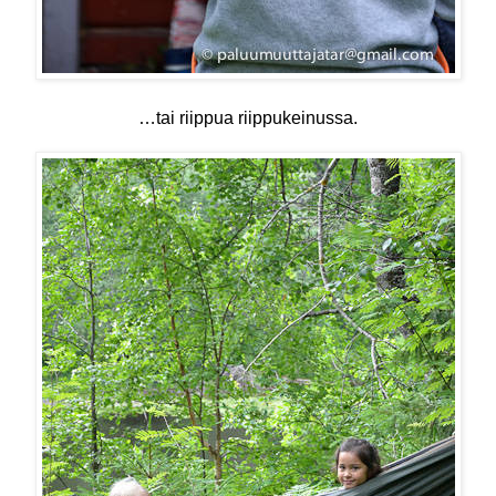
…tai riippua riippukeinussa.