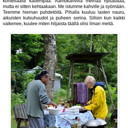
kohteliaasti kauempaa. Aamukahvilla meinaa ripsauttaa,
mutta ei sitten kehtaakaan. Me istumme kahville ja syömään.
Teemme hieman puhdetöitä. Pihalla kuuluu lasten nauru,
aikuisten kutsuhuudot ja puheen sorina. Silloin kun kaikki
vaikenee, kuulee miten hiljaista täällä olisi ilman meitä.