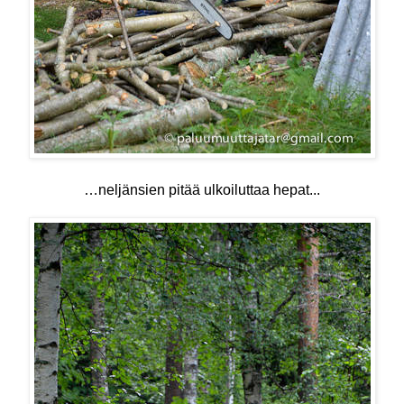
…neljänsien pitää ulkoiluttaa hepat...