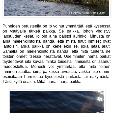
Puheiden perusteella on jo voinut ymmärtää, että kyseessä
on ystävälle tärkeä paikka. Se paikka, johon yhdistyy
lapsuuden kesät, jolloin aina paistoi aurinko. Minusta on
aina mielenkiintoista nähdä, että mistä tutut ihmiset ovat
lähtöisin. Mikä paikka on kenellekin se, joka lataa akut.
Samalla on mielenkiintoista nähdä, että mitä tunteita ne
toisten onnet itsessä herättävät. Useimmiten nämä paikat
täydentävät sitä kuvaa minkä toisesta ihmisestä on saanut
muodostettua. Monesti voi ymmärtää, että mitä toinen
ihminen saattaa siinä paikassa arvostaa, vaikka itse ei niin
osaisikaan hurmioitua kyseisestä paikasta tai näkymästä.
Tästä kyllä osasin. Mikä ihana, ihana paikka.