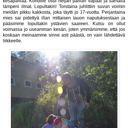
kesäpäivää. Kohdille osui neljän päivän vapaat ja samalla
lämpeni ilmat. Lopultakin! Torstaina juhlittiin suvun voimin
meidän pikku kakkosta, joka täytti jo 17-vuotta. Perjantaina
mies sai pidettyä illan mittaisen tauon naputuksestaan ja
pääsimme lopultakin ystävien saareen. Kutsu on ollut
voimassa jo useamman kesän, joten ymmärsimme, että jos
koskaan meinaamme sinne asti päästä, on vain lähdettävä
liikkeelle.