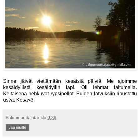
Sinne jäivät viettämään kesäisiä päiviä. Me ajoimme
kesäidyllistä kesäidyllin läpi. Oli lehmät laitumella.
Keltaisena hehkuvat rypsipellot. Puiden latvuksiin ripustettu
usva. Kesä<3.
Paluumuuttajatar
klo
0.36
Jaa muille