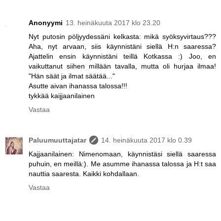
Anonyymi
13. heinäkuuta 2017 klo 23.20
Nyt putosin pöljyydessäni kelkasta: mikä syöksyvirtaus???
Aha, nyt arvaan, siis käynnistäni siellä H:n saaressa?
Ajattelin ensin käynnistäni teillä Kotkassa :) Joo, en
vaikuttanut siihen millään tavalla, mutta oli hurjaa ilmaa!
"Hän säät ja ilmat säätää..."
Asutte aivan ihanassa talossa!!!
tykkää kaijjaanilainen
Vastaa
Paluumuuttajatar
14. heinäkuuta 2017 klo 0.39
Kajjaanilainen: Nimenomaan, käynnistäsi siellä saaressa
puhuin, en meillä:). Me asumme ihanassa talossa ja H:t saa
nauttia saaresta. Kaikki kohdallaan.
Vastaa