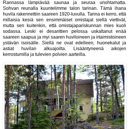
Rannassa lämpiävää saunaa ja seuraa unohtamatta.
Sohvan reunalla kuuntelimme talon tarinan. Tämä ihana
huvila rakennettiin saareen 1920-luvulla. Tarina ei kerro, että
millaisia kesiä sen ensimmäiset omistajat siellä viettivät,
mutta sen kuitenkin, että omistajapariskunnan mies kuoli
sodassa. Leski ei desanttien pelossa uskaltanut enää
saareen saapua ja myi saaren huviloineen ja irtaimistoineen
ystävän isoisälle. Siellä ne ovat edelleen, huonekalut ja
astiat huvilan alkuajoilta. Lisääntyneenä aikojen
kerrostumilla ja tulevien polvien aarteilla.