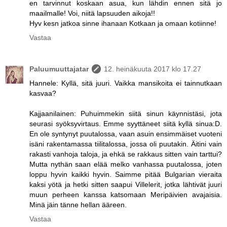
en tarvinnut koskaan asua, kun lähdin ennen sitä jo
maailmalle! Voi, niitä lapsuuden aikoja!!
Hyv kesn jatkoa sinne ihanaan Kotkaan ja omaan kotiinne!
Vastaa
Paluumuuttajatar
12. heinäkuuta 2017 klo 17.27
Hannele: Kyllä, sitä juuri. Vaikka mansikoita ei tainnutkaan
kasvaa?
Kajjaanilainen: Puhuimmekin siitä sinun käynnistäsi, jota
seurasi syöksyvirtaus. Emme syyttäneet siitä kyllä sinua:D.
En ole syntynyt puutalossa, vaan asuin ensimmäiset vuoteni
isäni rakentamassa tiilitalossa, jossa oli puutakin. Äitini vain
rakasti vanhoja taloja, ja ehkä se rakkaus sitten vain tarttui?
Mutta nythän saan elää melko vanhassa puutalossa, joten
loppu hyvin kaikki hyvin. Saimme pitää Bulgarian vieraita
kaksi yötä ja hetki sitten saapui Villelerit, jotka lähtivät juuri
muun perheen kanssa katsomaan Meripäivien avajaisia.
Minä jäin tänne hellan ääreen.
Vastaa