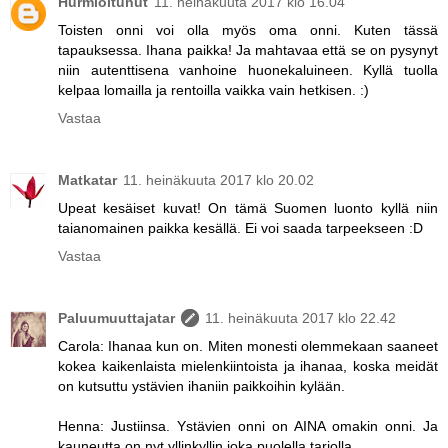
Hurmioitunut
11. heinäkuuta 2017 klo 16.04
Toisten onni voi olla myös oma onni. Kuten tässä
tapauksessa. Ihana paikka! Ja mahtavaa että se on pysynyt
niin autenttisena vanhoine huonekaluineen. Kyllä tuolla
kelpaa lomailla ja rentoilla vaikka vain hetkisen. :)
Vastaa
Matkatar
11. heinäkuuta 2017 klo 20.02
Upeat kesäiset kuvat! On tämä Suomen luonto kyllä niin
taianomainen paikka kesällä. Ei voi saada tarpeekseen :D
Vastaa
Paluumuuttajatar
11. heinäkuuta 2017 klo 22.42
Carola: Ihanaa kun on. Miten monesti olemmekaan saaneet
kokea kaikenlaista mielenkiintoista ja ihanaa, koska meidät
on kutsuttu ystävien ihaniin paikkoihin kylään.
Henna: Justiinsa. Ystävien onni on AINA omakin onni. Ja
kauneutta on nyt yllinkyllin joka puolella tarjolla.