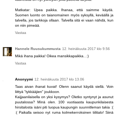
Matkatar: Upea paikka. Ihanaa, että saimme käydä.
Suomen luonto on taianomainen myös syksyllä, keväällä ja
talvella, jos tarkkoja ollaan. Talvella sitä ei vaan nähdä, kun
on niin pimeää.
Vastaa
Hannele Ruusukummusta
12. heinäkuuta 2017 klo 9.56
Mikä ihana paikka! Oikea mansikkapaikka...:)
Vastaa
Anonyymi
12. heinäkuuta 2017 klo 13.06
Taas aivan ihanat kuvat! Olenn saanut käydä siellä. Voin
liittyä "tykkääjien" joukkoon.
Kaijjaanilaisella on yksi kysymys? Oletko syntynyt ja asunut
puutalossa? Minä olen. 100 vuotiaasta kaupunkilaisesta
hirsitalosta isäni piti luopua kaupungin suunnitleman takia :(
:( Paikalla seisoo nyt ruma kolmekerroksinen tiilitalo! Siinä