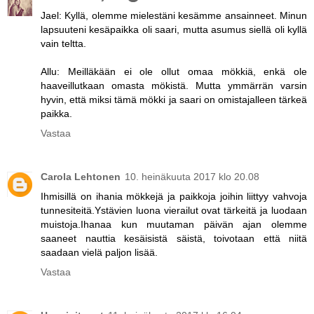
Jael: Kyllä, olemme mielestäni kesämme ansainneet. Minun
lapsuuteni kesäpaikka oli saari, mutta asumus siellä oli kyllä
vain teltta.
Allu: Meilläkään ei ole ollut omaa mökkiä, enkä ole
haaveillutkaan omasta mökistä. Mutta ymmärrän varsin
hyvin, että miksi tämä mökki ja saari on omistajalleen tärkeä
paikka.
Vastaa
Carola Lehtonen
10. heinäkuuta 2017 klo 20.08
Ihmisillä on ihania mökkejä ja paikkoja joihin liittyy vahvoja
tunnesiteitä.Ystävien luona vierailut ovat tärkeitä ja luodaan
muistoja.Ihanaa kun muutaman päivän ajan olemme
saaneet nauttia kesäisistä säistä, toivotaan että niitä
saadaan vielä paljon lisää.
Vastaa