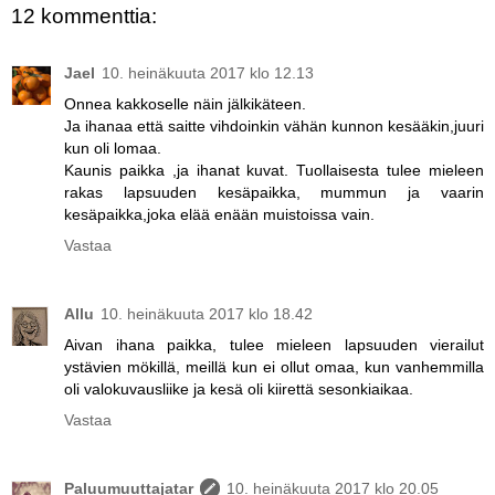
12 kommenttia:
Jael
10. heinäkuuta 2017 klo 12.13
Onnea kakkoselle näin jälkikäteen.
Ja ihanaa että saitte vihdoinkin vähän kunnon kesääkin,juuri
kun oli lomaa.
Kaunis paikka ,ja ihanat kuvat. Tuollaisesta tulee mieleen
rakas lapsuuden kesäpaikka, mummun ja vaarin
kesäpaikka,joka elää enään muistoissa vain.
Vastaa
Allu
10. heinäkuuta 2017 klo 18.42
Aivan ihana paikka, tulee mieleen lapsuuden vierailut
ystävien mökillä, meillä kun ei ollut omaa, kun vanhemmilla
oli valokuvausliike ja kesä oli kiirettä sesonkiaikaa.
Vastaa
Paluumuuttajatar
10. heinäkuuta 2017 klo 20.05